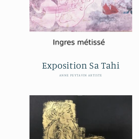
c
t
i
o
Exposition Sa Tahi
n
Distributeur :
ANNE PEYTAVIN ARTISTE
: